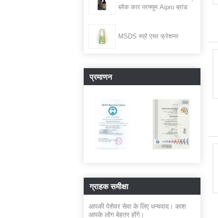
ब्लैक कार परफ्यूम Aipro ब्रांड
MSDS स्प्रे एयर फ्रेशनर
प्रमाणन
ग्राहक समीक्षा
आपकी पेशेवर सेवा के लिए धन्यवाद। काश
आपके लोग बेहतर होंगे।