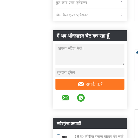
वुड कार एयर फ्रेशनर
जेल कैन एयर फ्रेशनर
मैं अब ऑनलाइन चैट कर रहा हूँ
संपर्क करें
सर्वश्रेष्ठ उत्पादों
OUD सीरीज ग्लास बॉटल पंप स्प्रे