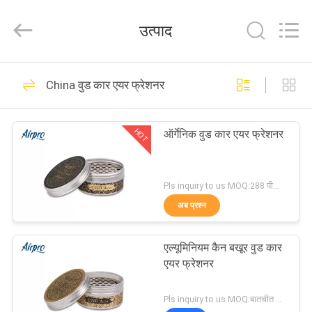
Shamood
Daily
Use
उत्पाद
Products
Co.,
Ltd..
All
Rights
घर
68
Reserved.
China वुड कार एयर फ्रेशनर
लिक्विड कार एयर फ्रेशनर
उत्पादों
HOT
ऑर्गेनिक वुड कार एयर फ्रेशनर
हमारे
बारे
Pls inquiry to us MOQ:288 पीसीएस
अब प्रश्न
में
47
एल्यूमिनियम कैन बखूर वुड कार
कारखाना
जेल एयर फ्रेशनर
एयर फ्रेशनर
भ्रमण
Pls inquiry to us MOQ:बातचीत योग्य