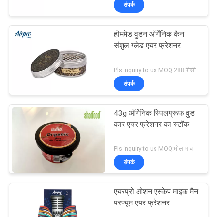
संपर्क
गुणवत्ता
नियंत्रण
होममेड वुडन ऑर्गेनिक कैन
48
संशुल ग्लेड एयर फ्रेशनर
संपर्क
हाइड्रोफिलिक मसूड़ों
Pls inquiry to us MOQ:288 पीसी
करें
संपर्क
समाचार
43g ऑर्गेनिक स्पिलप्रूफ वुड
कार एयर फ्रेशनर का स्टॉक
एक
36
Pls inquiry to us MOQ:मोल भाव
उद्धरण
संपर्क
की
वेंट एयर फ्रेशनर
विनती
एयरप्रो ओशन एस्केप माइक मैन
परफ्यूम एयर फ्रेशनर
करे