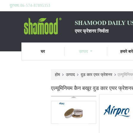
दूरभाष:
86-574-87895353
SHAMOOD DAILY US
एयर फ्रेशनर निर्माता
घर
उत्पाद
हमारे बारे 
होम
उत्पाद
वुड कार एयर फ्रेशनर
एल्यूमिनि
एल्यूमिनियम कैन बखूर वुड कार एयर फ्रेशन