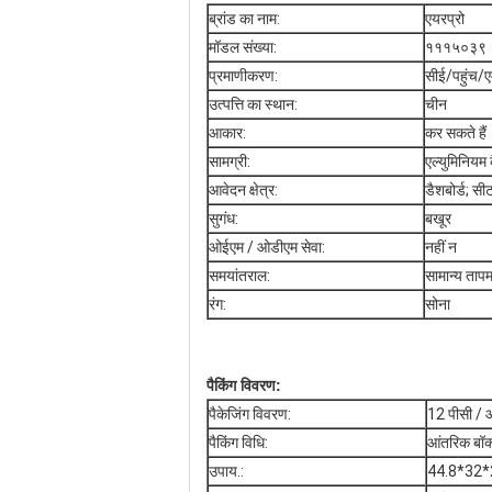
ब्रांड का नाम:
एयरप्रो
मॉडल संख्या:
१११५०३९
प्रमाणीकरण:
सीई/पहुंच
उत्पत्ति का स्थान:
चीन
आकार:
कर सकते हैं
सामग्री:
एल्युमिनियम
आवेदन क्षेत्र:
डैशबोर्ड; सी
सुगंध:
बखूर
ओईएम / ओडीएम सेवा:
नहीं न
समयांतराल:
सामान्य ताप
रंग:
सोना
पैकिंग विवरण:
पैकेजिंग विवरण:
12 पीसी / 
पैकिंग विधि:
आंतरिक बॉक
उपाय.:
44.8*32*2