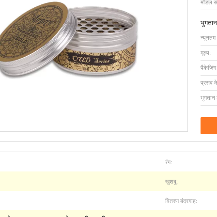
मॉडल सं
भुगतान
न्यूनतम
मूल्य:
पैकेजिं
प्रसव 
भुगतान शर
रंग:
खुशबू:
वितरण बंदरगाह: