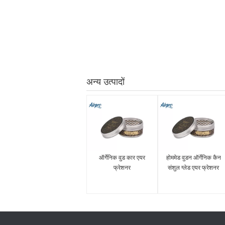
अन्य उत्पादों
ऑर्गेनिक वुड कार एयर
होममेड वुडन ऑर्गेनिक कैन
फ्रेशनर
संशुल ग्लेड एयर फ्रेशनर