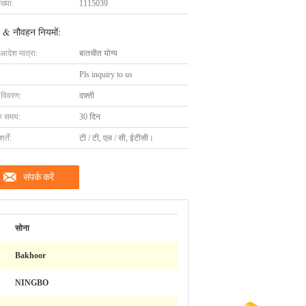
ख्या:
1115039
 & नौवहन नियमों:
 आदेश मात्रा:
बातचीत योग्य
Pls inquiry to us
ग विवरण:
दफ़्ती
के समय:
30 दिन
्तें:
टी / टी, एल / सी, ईटीसी।
संपर्क करें
सोना
Bakhoor
NINGBO