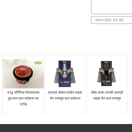
43g ऑर्गेनिक स्पिलप्रूफ
एयरप्रो ओशन एस्केप माइक
ब्लैक कलर लग्जरी एयरप्रो
वुड कार एयर फ्रेशनर का
मैन परफ्यूम एयर फ्रेशनर
माइक मैन कार परफ्यूम
स्टॉक