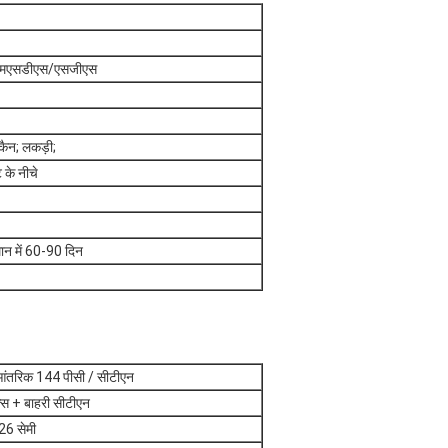
/एमएसडीएस/एसजीएस
 कैन; लकड़ी;
ट के नीचे
मान में 60-90 दिन
आंतरिक 144 पीसी / सीटीएन
्स + बाहरी सीटीएन
6 सेमी