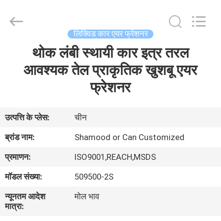
Shamood
Daily
Use
Products
Co.,
लिक्विड कार एयर फ्रेशनर
Ltd..
All
Rights
थोक लंबी स्थायी कार इत्र तरल
घर
Reserved.
आवश्यक तेल प्राकृतिक खुशबू एयर
उत्पादों
फ्रेशनर
हमारे
उत्पत्ति के प्लेस:
चीन
बारे
ब्रांड नाम:
Shamood or Can Customized
में
प्रमाणन:
ISO9001,REACH,MSDS
मॉडल संख्या:
509500-2S
कारखाना
न्यूनतम आदेश
मोल भाव
भ्रमण
मात्रा: