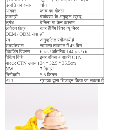
उत्पत्ति का स्थान
चीन
आकार
कांच का बोतल
सामग्री
पर्यावरण के अनुकूल खुशबू
सुगंध
वेनिला या कैन कस्टम
आवेदन क्षेत्र
कार हैंगिंग रियर-व्यू मिरर
OEM / ODM सेवा
हाँ
रंग
अनुकूलित स्वीकार्य है
समयांतराल
सामान्य तापमान में 45 दिन
पैकेजिंग विवरण
6pcs / आंतरिक 144pcs / ctn
पैकिंग विधि
इनर बॉक्स + बाहरी CTN
मास्टर CTN उपाय।
34 * 32.5 * 35.5cm
NW
7 किग्रा
गिनीकृमि
5.5 किग्रा
ATT।
ग्राहक द्वारा डिजाइन किया जा सकता है