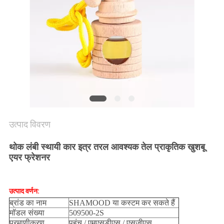
साइटमैप
PRIVACY
POLICY
उत्पाद विवरण
थोक लंबी स्थायी कार इत्र तरल आवश्यक तेल प्राकृतिक खुशबू
एयर फ्रेशनर
उत्पाद वर्णन:
ब्रांड का नाम
SHAMOOD या कस्टम कर सकते हैं
मॉडल संख्या
509500-2S
प्रमाणीकरण
पहुंच / एमएसडीएस / एसजीएस