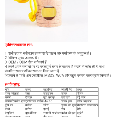
प्रतिसपरधातमक लाभ:
1. सभी उत्पाद नवीनतम उपन्यास डिजाइन और पर्यावरण के अनुकूल हैं।
2. विभिन्न सुगंध उपलब्ध हैं।
3. OEM / ODM सेवा स्वीकार्य हैं।
4. हमने अपने उत्पादों पर हर महत्वपूर्ण चरण के माध्यम से सख्ती से जाँच की है, सभी
संभावित समस्याओं का समाधान किया जाता है
भिजवाने से पहले।हम एसजीएस, MSDS, WCA और पहुंच प्रमाण पत्र प्राप्त किया है।
हमारी खुशबू:
नींबू
संतरा
स्ट्रॉबेरी
जंगली बेरी
अंगूर
पीना कोलाडा
चूना
साइट्रस
सागर
लिनन
चमेली
देवदार
एंटी तंबाकू
ठंडी हवा
नई कार
उष्णकटिबंधीय हवा
ट्रॉपिकल गार्डन
Mojito
सागर हवा
ड्रीम आइलैंड
द्वीप बच
वनीला
खीरा
गुलाब का फूल
रोमांटिक एनकाउंटर
कैंडी
मारिन
हवाई
सेब
चेरी
कैपुचिनो
दूध वेनिला
उन्मादी आयोजन
बसंत की हवा
ब्लूबेरी