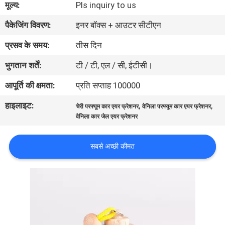
मूल्य:
Pls inquiry to us
गुणवत्ता
पैकेजिंग विवरण:
इनर बॉक्स + आउटर सीटीएन
नियंत्रण
प्रसव के समय:
तीस दिन
संपर्क
भुगतान शर्तें:
टी / टी, एल / सी, ईटीसी।
करें
आपूर्ति की क्षमता:
प्रति सप्ताह 100000
हाइलाइट:
,
,
चेरी परफ्यूम कार एयर फ्रेशनर
वेनिला परफ्यूम कार एयर फ्रेशनर
समाचार
वेनिला कार जेल एयर फ्रेशनर
एक
सबसे अच्छी कीमत
उद्धरण
की
विनती
करे