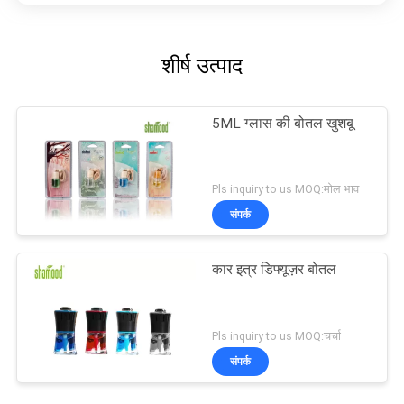
शीर्ष उत्पाद
5ML ग्लास की बोतल खुशबू
Pls inquiry to us MOQ:मोल भाव
संपर्क
कार इत्र डिफ्यूज़र बोतल
Pls inquiry to us MOQ:चर्चा
संपर्क