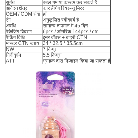
सुगंध
बबल गम या कस्टम कर सकते हैं
आवेदन क्षेत्र
कार हैंगिंग रियर-व्यू मिरर
OEM / ODM सेवा
हाँ
रंग
अनुकूलित स्वीकार्य है
अवधि
सामान्य तापमान में 45 दिन
पैकेजिंग विवरण
6pcs / आंतरिक 144pcs / ctn
पैकिंग विधि
इनर बॉक्स + बाहरी CTN
मास्टर CTN उपाय।
34 * 32.5 * 35.5cm
NW
7 किग्रा
गिनीकृमि
5.5 किग्रा
ATT।
ग्राहक द्वारा डिजाइन किया जा सकता है