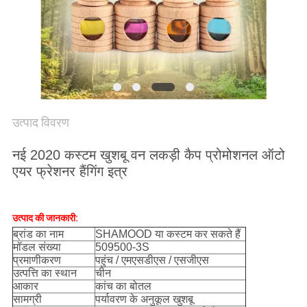
साइटमैप
PRIVACY
POLICY
उत्पाद विवरण
नई 2020 कस्टम खुशबू वन लकड़ी कैप प्रोमोशनल ऑटो
एयर फ्रेशनर हैंगिंग इत्र
उत्पाद की जानकारी:
ब्रांड का नाम
SHAMOOD या कस्टम कर सकते हैं
मॉडल संख्या
509500-3S
प्रमाणीकरण
पहुंच / एमएसडीएस / एसजीएस
उत्पत्ति का स्थान
चीन
आकार
कांच का बोतल
सामग्री
पर्यावरण के अनुकूल खुशबू