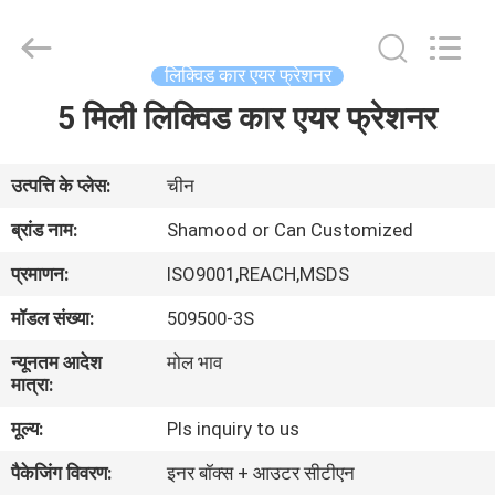
Shamood
Daily
Use
Products
Co.,
लिक्विड कार एयर फ्रेशनर
Ltd..
All
Rights
5 मिली लिक्विड कार एयर फ्रेशनर
घर
Reserved.
उत्पादों
उत्पत्ति के प्लेस:
चीन
ब्रांड नाम:
Shamood or Can Customized
हमारे
प्रमाणन:
ISO9001,REACH,MSDS
बारे
मॉडल संख्या:
509500-3S
में
न्यूनतम आदेश
मोल भाव
मात्रा:
कारखाना
मूल्य:
Pls inquiry to us
भ्रमण
पैकेजिंग विवरण:
इनर बॉक्स + आउटर सीटीएन