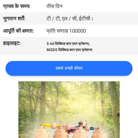
गुणवत्ता
प्रसव के समय:
तीस दिन
नियंत्रण
भुगतान शर्तें:
टी / टी, एल / सी, ईटीसी।
आपूर्ति की क्षमता:
प्रति सप्ताह 100000
संपर्क
हाइलाइट:
,
5 ml लिक्विड कार एयर फ्रेशनर
करें
MSDS लिक्विड कार एयर फ्रेशनर
समाचार
सबसे अच्छी कीमत
एक
उद्धरण
की
विनती
करे